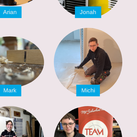
Arian
Jonah
Mark
Michi