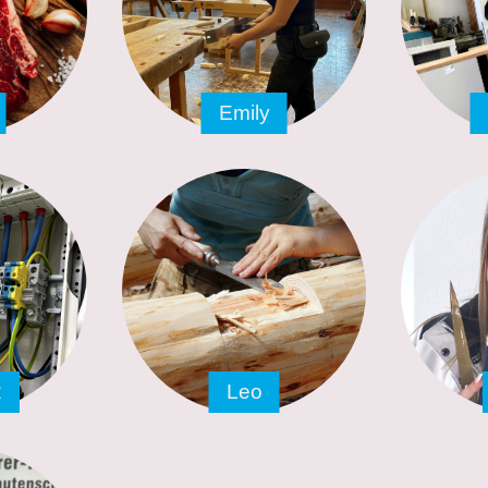
Emily
2
Leo