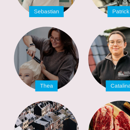
Sebastian
Patrick
Thea
Catalin