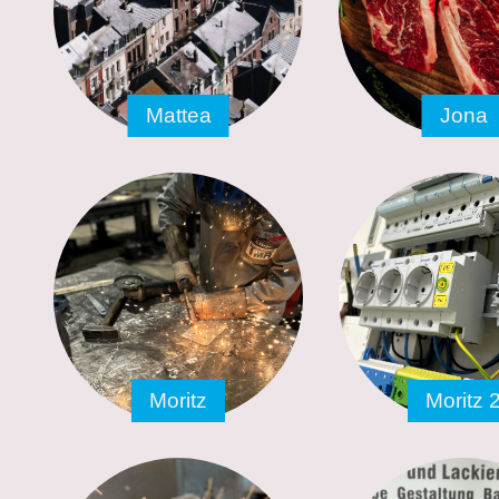
Mattea
Jona
Moritz
Moritz 