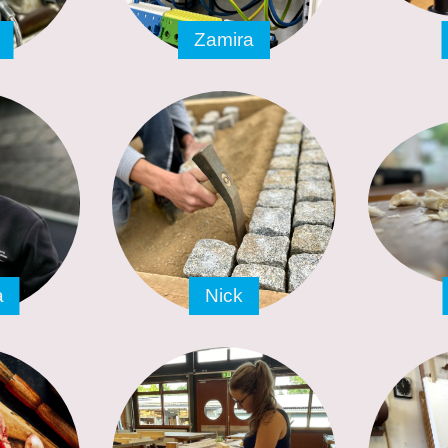
Zamira
a
Nick