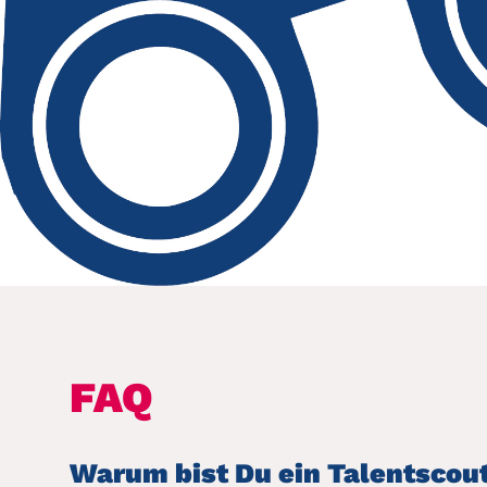
FAQ
Warum bist Du ein Talentsco