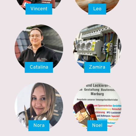
Vincent
Leo
Catalina
Zamira
Nora
Noel