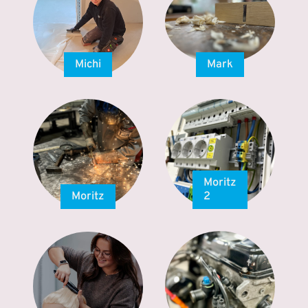
Michi
Mark
Moritz
Moritz
2