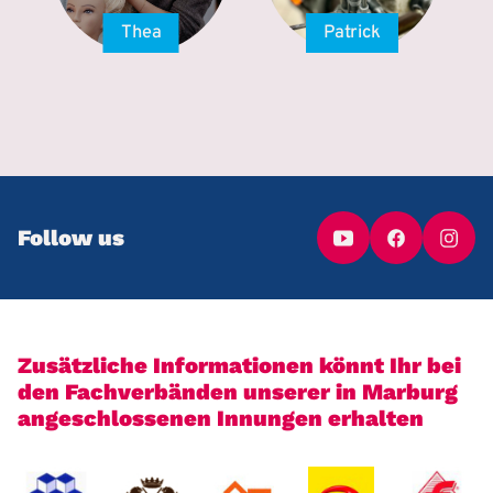
Thea
Patrick
Follow us
Zusätzliche Informationen könnt Ihr bei
den Fachverbänden unserer in Marburg
angeschlossenen Innungen erhalten