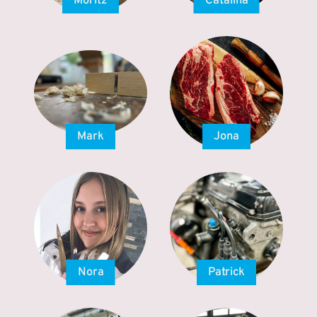
Moritz
Catalina
Mark
Jona
Nora
Patrick