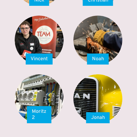
Nick
Christian
Vincent
Noah
Moritz
2
Jonah